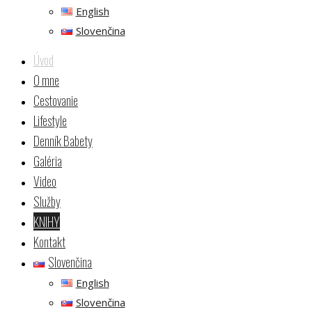
English
Slovenčina
Úvod
O mne
Cestovanie
Lifestyle
Denník Babety
Galéria
Video
Služby
KNIHY
Kontakt
Slovenčina
English
Slovenčina