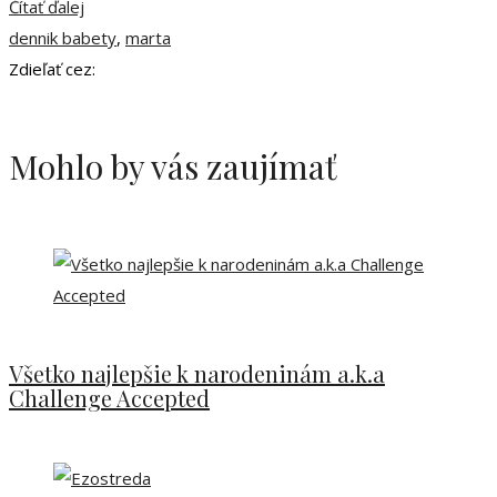
Čítať ďalej
dennik babety
,
marta
Zdieľať cez:
Mohlo by vás zaujímať
Všetko najlepšie k narodeninám a.k.a
Challenge Accepted