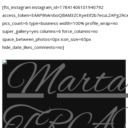
[fts_instagram instagram_id=17841406101940792
access_token=EAAP9hArvboQBAM3ZCKyeEif2b7ecuLZAPg
pics_count=6 type=business width=100% profile_wrap=no
super_gallery=yes columns=6 force_columns=no
space_between_photos=0px icon_size=65px
hide_date_likes_comments=no]