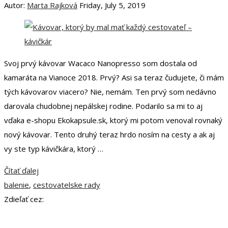
Autor:
Marta Rajková
Friday, July 5, 2019
Svoj prvý kávovar Wacaco Nanopresso som dostala od
kamaráta na Vianoce 2018. Prvý? Asi sa teraz čudujete, či mám
tých kávovarov viacero? Nie, nemám. Ten prvý som nedávno
darovala chudobnej nepálskej rodine. Podarilo sa mi to aj
vďaka e-shopu Ekokapsule.sk, ktorý mi potom venoval rovnaký
nový kávovar. Tento druhý teraz hrdo nosím na cesty a ak aj
vy ste typ kávičkára, ktorý …
Čítať ďalej
balenie
,
cestovatelske rady
Zdieľať cez: