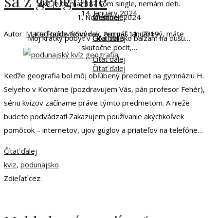
sa z geografie
Aké je to mať 38? Som single, nemám deti.
14. January 2024
1. November 2024
Čítať ďalej
Vlastne,…
Autor:
Marta Rajková
Keď príde Nový rok, ten náš januárový, máte
Sunday, August 11, 2019
Môj krátky pobyt v Goa bol ako balzam na dušu…
Čítať ďalej
skutočne pocit,…
Čítať ďalej
Čítať ďalej
Keďže geografia bol môj obľúbený predmet na gymnáziu H.
Selyeho v Komárne (pozdravujem Vás, pán profesor Fehér),
sériu kvízov začíname práve týmto predmetom. A nieže
budete podvádzať! Zakazujem používanie akýchkoľvek
pomôcok – internetov, ujov gúglov a priateľov na telefóne…
Čítať ďalej
kviz
,
podunajsko
Zdieľať cez: