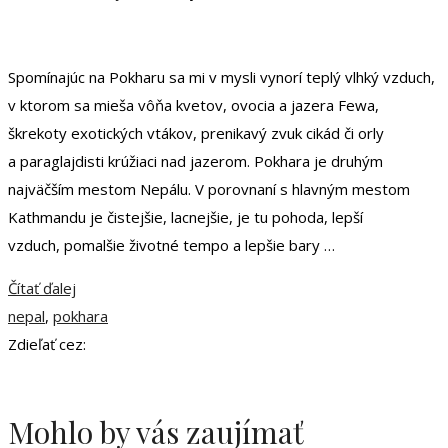
Spomínajúc na Pokharu sa mi v mysli vynorí teplý vlhký vzduch,
v ktorom sa mieša vôňa kvetov, ovocia a jazera Fewa,
škrekoty exotických vtákov, prenikavý zvuk cikád či orly
a paraglajdisti krúžiaci nad jazerom. Pokhara je druhým
najväčším mestom Nepálu. V porovnaní s hlavným mestom
Kathmandu je čistejšie, lacnejšie, je tu pohoda, lepší
vzduch, pomalšie životné tempo a lepšie bary …
Čítať ďalej
nepal
,
pokhara
Zdieľať cez:
Mohlo by vás zaujímať