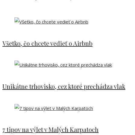
Všetko, čo chcete vedieť o Airbnb
Unikátne trhovisko, cez ktoré prechádza vlak
7 tipov na výlet v Malých Karpatoch