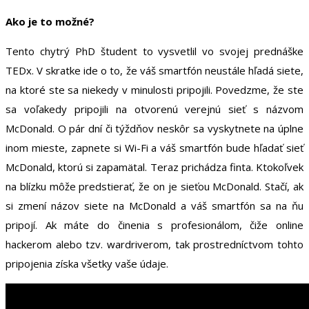
Ako je to možné?
Tento chytrý PhD študent to vysvetlil vo svojej prednáške
TEDx. V skratke ide o to, že váš smartfón neustále hľadá siete,
na ktoré ste sa niekedy v minulosti pripojili. Povedzme, že ste
sa voľakedy pripojili na otvorenú verejnú sieť s názvom
McDonald. O pár dní či týždňov neskôr sa vyskytnete na úplne
inom mieste, zapnete si Wi-Fi a váš smartfón bude hľadať sieť
McDonald, ktorú si zapamätal. Teraz prichádza finta. Ktokoľvek
na blízku môže predstierať, že on je sieťou McDonald. Stačí, ak
si zmení názov siete na McDonald a váš smartfón sa na ňu
pripojí. Ak máte do činenia s profesionálom, čiže online
hackerom alebo tzv. wardriverom, tak prostredníctvom tohto
pripojenia získa všetky vaše údaje.