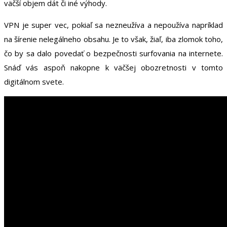
väčší objem dát či iné výhody.
VPN je super vec, pokiaľ sa nezneužíva a nepoužíva napríklad
na šírenie nelegálneho obsahu. Je to však, žiaľ, iba zlomok toho,
čo by sa dalo povedať o bezpečnosti surfovania na internete.
Snáď vás aspoň nakopne k väčšej obozretnosti v tomto
digitálnom svete.