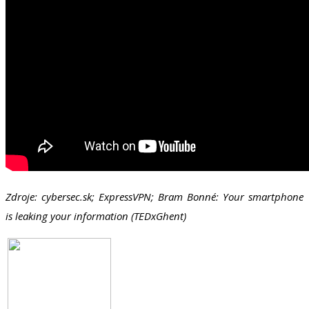
Zdroje: cybersec.sk; ExpressVPN; Bram Bonné: Your smartphone
is leaking your information (TEDxGhent)