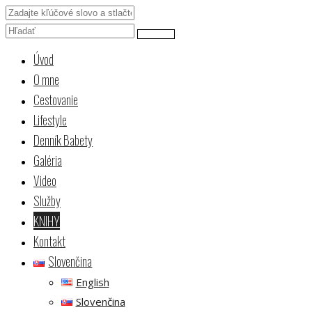
Úvod
O mne
Cestovanie
Lifestyle
Denník Babety
Galéria
Video
Služby
KNIHY
Kontakt
Slovenčina
English
Slovenčina