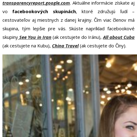
transparencyreport.google.com
. Aktuálne informácie získate aj
vo
facebookových skupinách
, ktoré združujú ľudí –
cestovateľov aj miestnych z danej krajiny. Čím viac členov má
skupina, tým lepšie pre vás. Skúste napríklad facebookové
skupiny
See You in Iran
(ak cestujete do Iránu),
All about Cuba
(ak cestujete na Kubu),
China Travel
(ak cestujete do Číny).