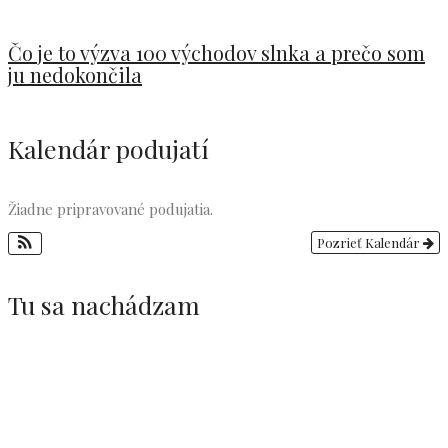
Čo je to výzva 100 východov slnka a prečo som
ju nedokončila
Kalendár podujatí
Žiadne pripravované podujatia.
Pozrieť Kalendár
Tu sa nachádzam