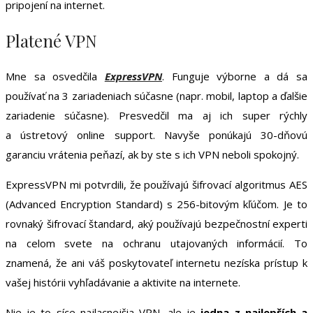
pripojení na internet.
Platené VPN
Mne sa osvedčila
ExpressVPN
. Funguje výborne a dá sa
používať na 3 zariadeniach súčasne (napr. mobil, laptop a ďalšie
zariadenie súčasne). Presvedčil ma aj ich super rýchly
a ústretový online support. Navyše ponúkajú 30-dňovú
garanciu vrátenia peňazí, ak by ste s ich VPN neboli spokojný.
ExpressVPN mi potvrdili, že používajú šifrovací algoritmus AES
(Advanced Encryption Standard) s 256-bitovým kľúčom. Je to
rovnaký šifrovací štandard, aký používajú bezpečnostní experti
na celom svete na ochranu utajovaných informácií. To
znamená, že ani váš poskytovateľ internetu nezíska prístup k
vašej histórii vyhľadávanie a aktivite na internete.
Nie je to síce najlacnejšia VPN, ale je
jedna z najlepších a