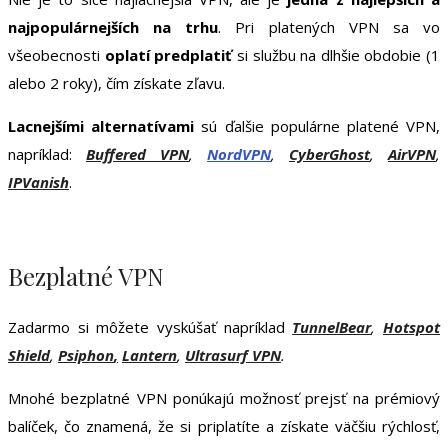
najpopulárnejších na trhu
. Pri platených VPN sa vo
všeobecnosti
oplatí predplatiť
si službu na dlhšie obdobie (1
alebo 2 roky), čím získate zľavu.
Lacnejšími alternatívami
sú ďalšie populárne platené VPN,
napríklad:
Buffered VPN
,
NordVPN
,
CyberGhost
,
AirVPN
,
IPVanish
.
Bezplatné VPN
Zadarmo si môžete vyskúšať napríklad
TunnelBear
,
Hotspot
Shield
,
Psiphon
,
Lantern
,
Ultrasurf VPN
.
Mnohé bezplatné VPN ponúkajú možnosť prejsť na prémiový
balíček, čo znamená, že si priplatíte a získate väčšiu rýchlosť,