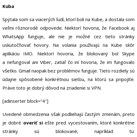
Kuba
Spýtala som sa viacerých ľudí, ktorí boli na Kube, a dostala som
veľmi rôznorodé odpovede. Niektorí hovoria, že Facebook aj
WhatsApp funguje, ale nie je možné cez tieto stránky
uskutočňovať hovory. Na volania používajú na Kube skôr
aplikáciu IMO. Niektorí hovoria, že blokovaný bol Skype
a nefungoval ani Viber, zatiaľ čo iní hovoria, že im fungovalo
všetko. Gmail naopak bez problémov funguje. Tieto rozdiely sú
údajne spôsobené konkrétnou sieťou, na ktorú sa pripojíte.
Práve toto je dobrý dôvod na zriadenie si VPN.
[adinserter block=”4″]
Uvedené obmedzenia však podliehajú častým zmenám, preto
je dobré
overiť si
ešte pred vycestovaním, ktoré konkrétne
stránky sú blokované, napríklad tu: