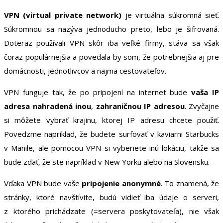
VPN (virtual private network)
je virtuálna súkromná sieť.
Súkromnou sa nazýva jednoducho preto, lebo je šifrovaná.
Doteraz používali VPN skôr iba veľké firmy, stáva sa však
čoraz populárnejšia a povedala by som, že potrebnejšia aj pre
domácnosti, jednotlivcov a najmä cestovateľov.
VPN funguje tak, že po pripojení na internet bude
vaša IP
adresa nahradená inou
,
zahraničnou IP adresou
. Zvyčajne
si môžete vybrať krajinu, ktorej IP adresu chcete použiť.
Povedzme napríklad, že budete surfovať v kaviarni Starbucks
v Manile, ale pomocou VPN si vyberiete inú lokáciu, takže sa
bude zdať, že ste napríklad v New Yorku alebo na Slovensku.
Vďaka VPN bude vaše
pripojenie anonymné
. To znamená, že
stránky, ktoré navštívite, budú vidieť iba údaje o serveri,
z ktorého prichádzate (=servera poskytovateľa), nie však