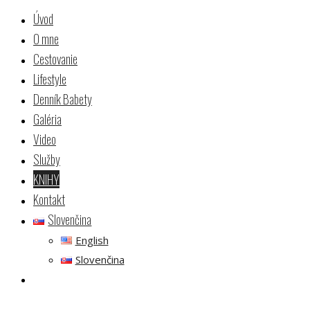
Úvod
O mne
Cestovanie
Lifestyle
Denník Babety
Galéria
Video
Služby
KNIHY
Kontakt
Slovenčina
English
Slovenčina