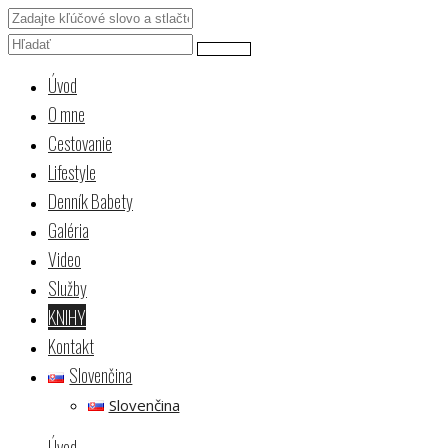
Úvod
O mne
Cestovanie
Lifestyle
Denník Babety
Galéria
Video
Služby
KNIHY
Kontakt
Slovenčina
Slovenčina
Úvod