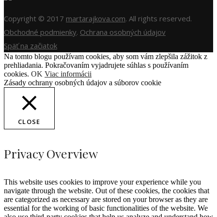
Copyright © 2017
martarajkova.com
. All rights reserved.
Obchodné podmienky
.
Ochrana osobných údajov
Späť na začiatok
Na tomto blogu používam cookies, aby som vám zlepšila zážitok z
prehliadania. Pokračovaním vyjadrujete súhlas s používaním
cookies.
OK
Viac informácii
Zásady ochrany osobných údajov a súborov cookie
CLOSE
Privacy Overview
This website uses cookies to improve your experience while you
navigate through the website. Out of these cookies, the cookies that
are categorized as necessary are stored on your browser as they are
essential for the working of basic functionalities of the website. We
also use third-party cookies that help us analyze and understand how