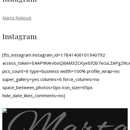
Marta Rajková
Instagram
[fts_instagram instagram_id=17841406101940792
access_token=EAAP9hArvboQBAM3ZCKyeEif2b7ecuLZAPg
pics_count=6 type=business width=100% profile_wrap=no
super_gallery=yes columns=6 force_columns=no
space_between_photos=0px icon_size=65px
hide_date_likes_comments=no]