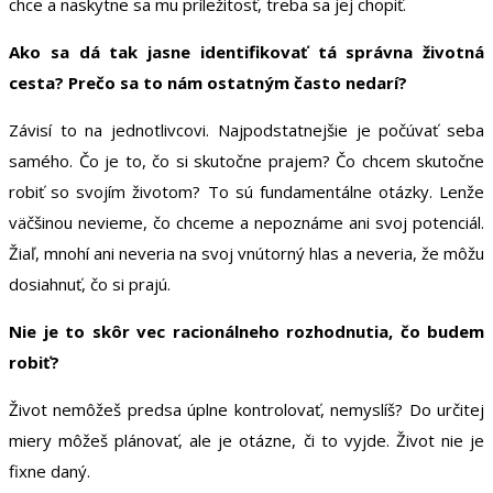
chce a naskytne sa mu príležitosť, treba sa jej chopiť.
Ako sa dá tak jasne identifikovať tá správna životná
cesta? Prečo sa to nám ostatným často nedarí?
Závisí to na jednotlivcovi. Najpodstatnejšie je počúvať seba
samého. Čo je to, čo si skutočne prajem? Čo chcem skutočne
robiť so svojím životom? To sú fundamentálne otázky. Lenže
väčšinou nevieme, čo chceme a nepoznáme ani svoj potenciál.
Žiaľ, mnohí ani neveria na svoj vnútorný hlas a neveria, že môžu
dosiahnuť, čo si prajú.
Nie je to skôr vec racionálneho rozhodnutia, čo budem
robiť?
Život nemôžeš predsa úplne kontrolovať, nemyslíš? Do určitej
miery môžeš plánovať, ale je otázne, či to vyjde. Život nie je
fixne daný.