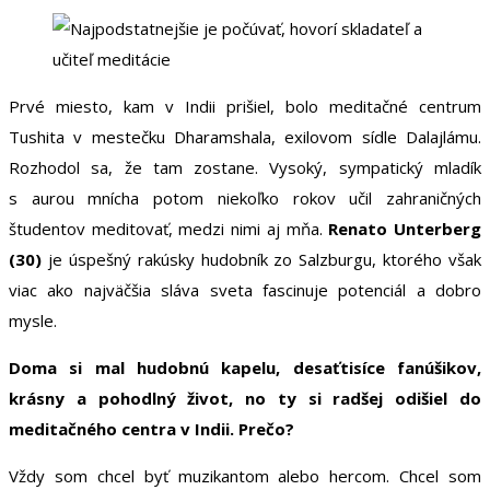
Prvé miesto, kam v Indii prišiel, bolo meditačné centrum
Tushita v mestečku Dharamshala, exilovom sídle Dalajlámu.
Rozhodol sa, že tam zostane. Vysoký, sympatický mladík
s aurou mnícha potom niekoľko rokov učil zahraničných
študentov meditovať, medzi nimi aj mňa.
Renato Unterberg
(30)
je úspešný rakúsky hudobník zo Salzburgu, ktorého však
viac ako najväčšia sláva sveta fascinuje potenciál a dobro
mysle.
Doma si mal hudobnú kapelu, desaťtisíce fanúšikov,
krásny a pohodlný život, no ty si radšej odišiel do
meditačného centra v Indii. Prečo?
Vždy som chcel byť muzikantom alebo hercom. Chcel som