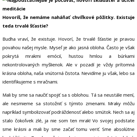
Hovoríš, že nemáme naháňať chvíľkové pôžitky. Existuje
teda trvalé šťastie?
Budha vraví, že existuje. Hovorí, že trvalé šťastie je pravou
povahou našej mysle. Myseľ je ako jasná obloha. Často je však
pokrytá mrakmi emócií, hustou hmlou a búrkami
nekontrolovaných myšlienok. Ale v pozadí je vždy prítomná
krásna obloha, naša vnútorná čistota. Nevidíme ju však, lebo sa
identifikujeme s mračnami.
Mali by sme sa naučiť spojiť sa s oblohou. Tá sa neustále mení,
ale nesmieme sa stotožniť s týmito zmenami. Mraky môžu
napríklad symbolizovať podráždenosť alebo smútok. Nech sa aj
stalo čokoľvek zlé, ja nie som ten mrak! Vo svojej podstate
sme krásni a mali by sme začať tomu veriť. Sme absolútne