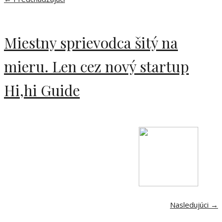
Miestny sprievodca šitý na
mieru. Len cez nový startup
Hi,hi Guide
Nasledujúci →