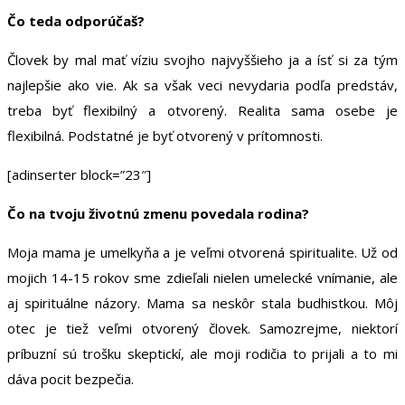
Čo teda odporúčaš?
Človek by mal mať víziu svojho najvyššieho ja a ísť si za tým
najlepšie ako vie. Ak sa však veci nevydaria podľa predstáv,
treba byť flexibilný a otvorený. Realita sama osebe je
flexibilná. Podstatné je byť otvorený v prítomnosti.
[adinserter block=”23″]
Čo na tvoju životnú zmenu povedala rodina?
Moja mama je umelkyňa a je veľmi otvorená spiritualite. Už od
mojich 14-15 rokov sme zdieľali nielen umelecké vnímanie, ale
aj spirituálne názory. Mama sa neskôr stala budhistkou. Môj
otec je tiež veľmi otvorený človek. Samozrejme, niektorí
príbuzní sú trošku skeptickí, ale moji rodičia to prijali a to mi
dáva pocit bezpečia.