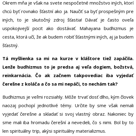
Okrem mňa je však na svete nespočetné množstvo iných, ktorí
chcú byť rovnako šťastní ako ja. Naučiť sa byť prospešným pre
iných, to je skutočný zdroj šťastia! Dávať je často oveľa
uspokojivejší pocit ako dostávať. Mahayana budhizmus je
cesta, ktorá učí, že ak budem robiť šťastnými iných, aj ja budem
šťastný.
Tá myšlienka sa mi na kurze v kláštore tiež zapáčila.
Lenže budhizmus to je predsa aj veľa dogiem, božstvá,
reinkarnácia. Čo ak začnem takpovediac iba vyjedať
čerešne z koláča a čo sa mi nepáči, to nechám tak?
Budhizmus je veľmi rozsiahly. Môže trvať dosť dlho, kým človek
naozaj pochopí jednotlivé témy. Určite by sme však nemali
vyjedať čerešne a skladať si svoj vlastný obraz. Nakoniec by
sme mali iba hromadu čerešní a nevedeli, čo s nimi. Bol by to
len spirituálny trip, akýsi spirituálny materializmus.