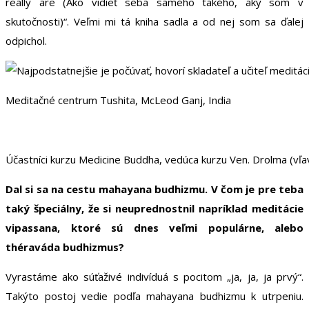
really are (Ako vidieť seba samého takého, aký som v
skutočnosti)“. Veľmi mi tá kniha sadla a od nej som sa ďalej
odpichol.
Meditačné centrum Tushita, McLeod Ganj, India
Účastníci kurzu Medicine Buddha, vedúca kurzu Ven. Drolma (vľ
Dal si sa na cestu mahayana budhizmu. V čom je pre teba
taký špeciálny, že si neuprednostnil napríklad meditácie
vipassana, ktoré sú dnes veľmi populárne, alebo
théraváda budhizmus?
Vyrastáme ako súťaživé indivíduá s pocitom „ja, ja, ja prvý“.
Takýto postoj vedie podľa mahayana budhizmu k utrpeniu.