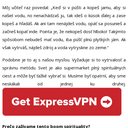
Môj učiteľ raz povedal: „Keď si v púšti a kopeš jamu, aby si
našiel vodu, no nenachádzaš ju, tak ideš o kúsok ďalej a zase
kopeš a hľadáš. Ak ani tam nenájdeš vodu, opäť sa posunieš a
začneš kopať inde. Pointa je, že nekopeš dosť hlboko! Takýmto
spôsobom nebudeš mať vodu, iba púšť plnú plytkých jám. Ak
však vytrváš, nájdeš zdroj a voda vytryskne zo zeme.“
Podobne je to aj s našou mysľou. Vyžaduje si to vytrvalosť a
správnu metódu. Svet je ako supermarket plný spirituálnych
ciest a môže byť ťažké vybrať si. Musíme byť opatrní, aby sme
neskákali od jednej ku druhej.
Prečo zažívame tento boom spirituality?