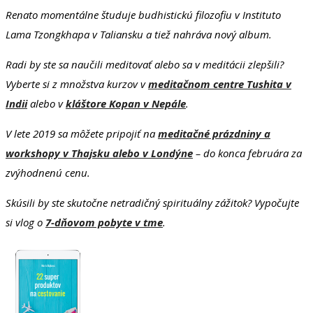
Renato momentálne študuje budhistickú filozofiu v Instituto
Lama Tzongkhapa v Taliansku a tiež nahráva nový album.
Radi by ste sa naučili meditovať alebo sa v meditácii zlepšili?
Vyberte si z množstva kurzov v
meditačnom centre Tushita v
Indii
alebo v
kláštore Kopan v Nepále
.
V lete 2019 sa môžete pripojiť na
meditačné prázdniny a
workshopy v Thajsku alebo v Londýne
– do konca februára za
zvýhodnenú cenu.
Skúsili by ste skutočne netradičný spirituálny zážitok? Vypočujte
si vlog o
7-dňovom pobyte v tme
.