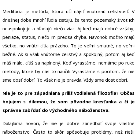
Meditácia je metóda, ktorá učí nájsť vnútornú celistvosť. V
dnešnej dobe mnohí ľudia zisťujú, že tento pozemský život ich
neuspokojuje a hľadajú niečo viac. Aj keď majú dobré vzťahy,
peniaze, status, niečo im predsa chýba. Navonok možno majú
všetko, no vnútri cítia prázdno. To je veľmi smutné, no veľmi
bežné. Ak si však vnútorne celistvý a spokojný, potom aj keď
máš málo, cítiš sa naplnený. Keď vyrastáme, nemáme po ruke
metódy, ktoré by nás to naučili. Vyrastáme s pocitom, že nie
sme dosť dobrí. To však nie je pravda. Vždy sme dosť dobrí.
Nie je to pre západniara príliš vzdialená filozofia? Občas
bojujem s dilemou, že som pôvodne kresťanka a či je
správne zabŕdať do východného náboženstva.
Dalajláma hovorí, že nie je dobré zanedbať svoje vlastné
náboženstvo. Často to skôr spôsobuje problémy, než rieši.