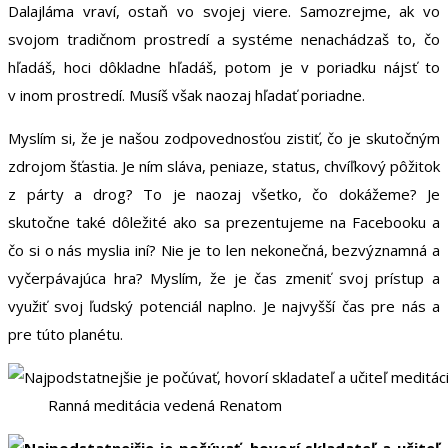
Dalajláma vraví, ostaň vo svojej viere. Samozrejme, ak vo
svojom tradičnom prostredí a systéme nenachádzaš to, čo
hľadáš, hoci dôkladne hľadáš, potom je v poriadku nájsť to
v inom prostredí. Musíš však naozaj hľadať poriadne.
Myslím si, že je našou zodpovednosťou zistiť, čo je skutočným
zdrojom šťastia. Je ním sláva, peniaze, status, chvíľkový pôžitok
z párty a drog? To je naozaj všetko, čo dokážeme? Je
skutočne také dôležité ako sa prezentujeme na Facebooku a
čo si o nás myslia iní? Nie je to len nekonečná, bezvýznamná a
vyčerpávajúca hra? Myslím, že je čas zmeniť svoj prístup a
využiť svoj ľudský potenciál naplno. Je najvyšší čas pre nás a
pre túto planétu.
Ranná meditácia vedená Renatom