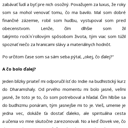
zabávať ľudí a byť pre nich osožný. Považujem za luxus, že roky
som sa mohol venovať tomu, čo ma bavilo. Mal som dobré
finančné zázemie, robil som hudbu, vystupoval som pred
obecenstvom. Lenže, čím dlhšie som žil
takýmto rock`n`rollovým spôsobom života, tým viac som túžil
spoznať niečo za hranicami slávy a materiálnych hodnôt.
Po určitom čase som sa sám seba pýtal, „okej, čo ďalej?“
A čo bolo ďalej?
Jeden blízky priateľ mi odporučil ísť do Indie na budhistický kurz
do Dharamshaly. Od prvého momentu mi bolo jasné, veľmi
jasné, že toto je to, čo som potreboval a hľadal. Čím hlbšie sa
do budhizmu ponáram, tým jasnejšie mi to je. Vieš, umenie je
jedna vec, dokáže ťa dostať ďaleko, ale spirituálna cesta
a učenia vo mne skutočne zarezonovali. No a keď človek vie, čo