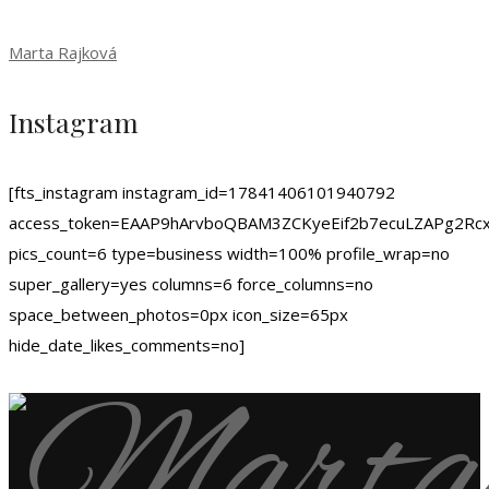
Marta Rajková
Instagram
[fts_instagram instagram_id=17841406101940792
access_token=EAAP9hArvboQBAM3ZCKyeEif2b7ecuLZAPg
pics_count=6 type=business width=100% profile_wrap=no
super_gallery=yes columns=6 force_columns=no
space_between_photos=0px icon_size=65px
hide_date_likes_comments=no]