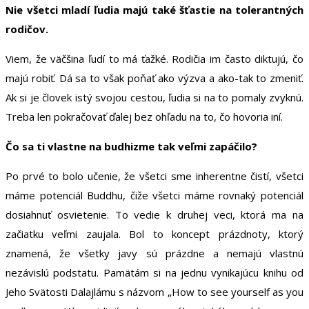
Nie všetci mladí ľudia majú také šťastie na tolerantných
rodičov.
Viem, že väčšina ľudí to má ťažké. Rodičia im často diktujú, čo
majú robiť. Dá sa to však poňať ako výzva a ako-tak to zmeniť.
Ak si je človek istý svojou cestou, ľudia si na to pomaly zvyknú.
Treba len pokračovať ďalej bez ohľadu na to, čo hovoria iní.
Čo sa ti vlastne na budhizme tak veľmi zapáčilo?
Po prvé to bolo učenie, že všetci sme inherentne čistí, všetci
máme potenciál Buddhu, čiže všetci máme rovnaký potenciál
dosiahnuť osvietenie. To vedie k druhej veci, ktorá ma na
začiatku veľmi zaujala. Bol to koncept prázdnoty, ktorý
znamená, že všetky javy sú prázdne a nemajú vlastnú
nezávislú podstatu. Pamätám si na jednu vynikajúcu knihu od
Jeho Svätosti Dalajlámu s názvom „How to see yourself as you