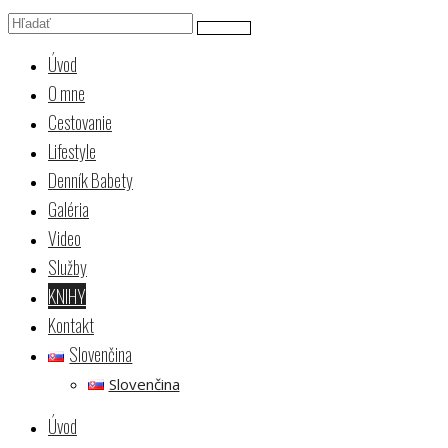
Úvod
O mne
Cestovanie
Lifestyle
Denník Babety
Galéria
Video
Služby
KNIHY
Kontakt
Slovenčina
Slovenčina
Úvod