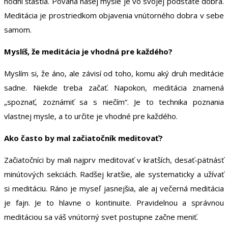
hodní šťastia. Povaha našej mysle je vo svojej podstate dobrá.
Meditácia je prostriedkom objavenia vnútorného dobra v sebe
samom.
Myslíš, že meditácia je vhodná pre každého?
Myslím si, že áno, ale závisí od toho, komu aký druh meditácie
sadne. Niekde treba začať. Napokon, meditácia znamená
„spoznať, zoznámiť sa s niečím“. Je to technika poznania
vlastnej mysle, a to určite je vhodné pre každého.
Ako často by mal začiatočník meditovať?
Začiatočníci by mali najprv meditovať v kratších, desať-pätnásť
minútových sekciách. Radšej kratšie, ale systematicky a užívať
si meditáciu. Ráno je myseľ jasnejšia, ale aj večerná meditácia
je fajn. Je to hlavne o kontinuite. Pravidelnou a správnou
meditáciou sa váš vnútorný svet postupne začne meniť.