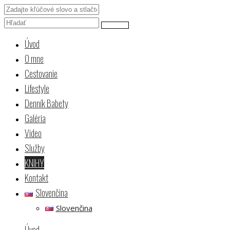
Úvod
O mne
Cestovanie
Lifestyle
Denník Babety
Galéria
Video
Služby
KNIHY
Kontakt
Slovenčina
Slovenčina
Úvod