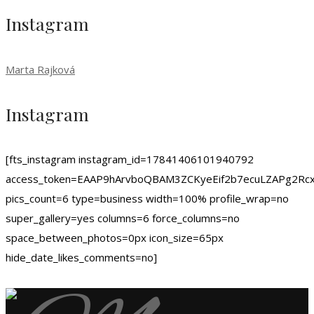
Instagram
Marta Rajková
Instagram
[fts_instagram instagram_id=17841406101940792
access_token=EAAP9hArvboQBAM3ZCKyeEif2b7ecuLZAPg
pics_count=6 type=business width=100% profile_wrap=no
super_gallery=yes columns=6 force_columns=no
space_between_photos=0px icon_size=65px
hide_date_likes_comments=no]