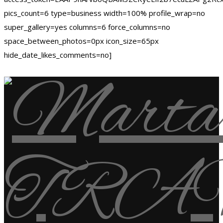
pics_count=6 type=business width=100% profile_wrap=no
super_gallery=yes columns=6 force_columns=no
space_between_photos=0px icon_size=65px
hide_date_likes_comments=no]