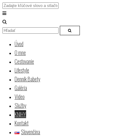
Úvod
O mne
Cestovanie
Lifestyle
Denník Babety
Galéria
Video
Služby
KNIHY
Kontakt
Slovenčina