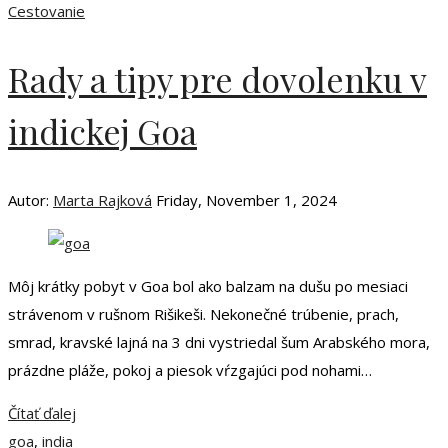
Cestovanie
Rady a tipy pre dovolenku v
indickej Goa
Autor:
Marta Rajková
Friday, November 1, 2024
Môj krátky pobyt v Goa bol ako balzam na dušu po mesiaci
strávenom v rušnom Rišikeši. Nekonečné trúbenie, prach,
smrad, kravské lajná na 3 dni vystriedal šum Arabského mora,
prázdne pláže, pokoj a piesok vŕzgajúci pod nohami…
Čítať ďalej
goa
,
india