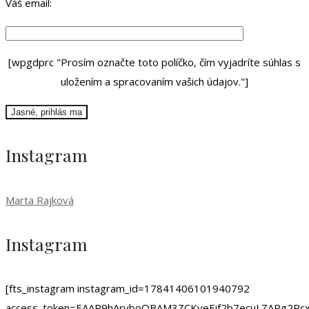
Váš email:
[wpgdprc "Prosím označte toto políčko, čím vyjadríte súhlas s
uložením a spracovaním vašich údajov."]
Instagram
Marta Rajková
Instagram
[fts_instagram instagram_id=17841406101940792
access_token=EAAP9hArvboQBAM3ZCKyeEif2b7ecuLZAPg