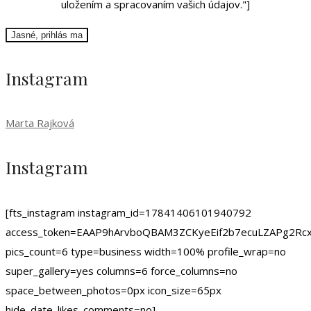
uložením a spracovaním vašich údajov."]
Instagram
Marta Rajková
Instagram
[fts_instagram instagram_id=17841406101940792
access_token=EAAP9hArvboQBAM3ZCKyeEif2b7ecuLZAPg
pics_count=6 type=business width=100% profile_wrap=no
super_gallery=yes columns=6 force_columns=no
space_between_photos=0px icon_size=65px
hide_date_likes_comments=no]