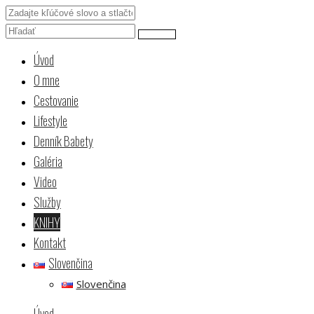
Úvod
O mne
Cestovanie
Lifestyle
Denník Babety
Galéria
Video
Služby
KNIHY
Kontakt
Slovenčina
Slovenčina
Úvod