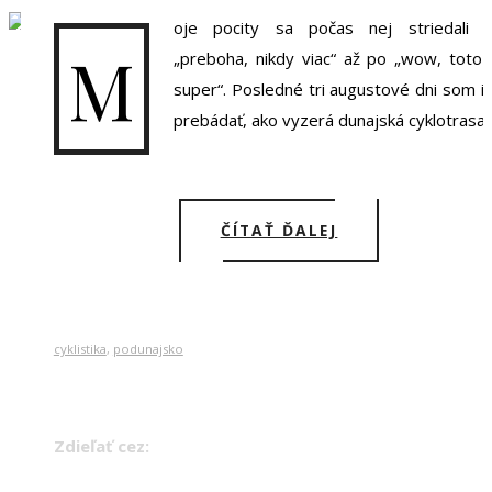
oje pocity sa počas nej striedali 
M
„preboha, nikdy viac“ až po „wow, toto 
super“. Posledné tri augustové dni som iš
prebádať, ako vyzerá dunajská cyklotrasa
ČÍTAŤ ĎALEJ
cyklistika
,
podunajsko
Zdieľať cez: