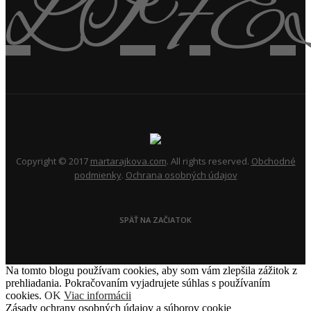
Copyright © 2017
martarajkova.com
. All rights reserved.
Obchodné
podmienky
.
Ochrana osobných údajov
SPÄŤ NA ZAČIATOK
Na tomto blogu používam cookies, aby som vám zlepšila zážitok z
prehliadania. Pokračovaním vyjadrujete súhlas s používaním
cookies.
OK
Viac informácii
Zásady ochrany osobných údajov a súborov cookie