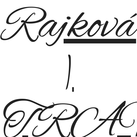
Video
Služby
KNIHY
Kontakt
Slovenčina
Slovenčina