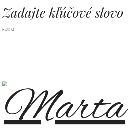
Úvod
O mne
Cestovanie
Lifestyle
Denník Babety
Galéria