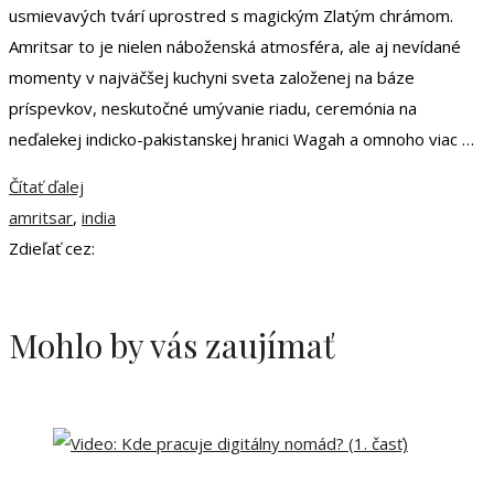
usmievavých tvárí uprostred s magickým Zlatým chrámom.
Amritsar to je nielen náboženská atmosféra, ale aj nevídané
momenty v najväčšej kuchyni sveta založenej na báze
príspevkov, neskutočné umývanie riadu, ceremónia na
neďalekej indicko-pakistanskej hranici Wagah a omnoho viac …
Čítať ďalej
amritsar
,
india
Zdieľať cez:
Mohlo by vás zaujímať