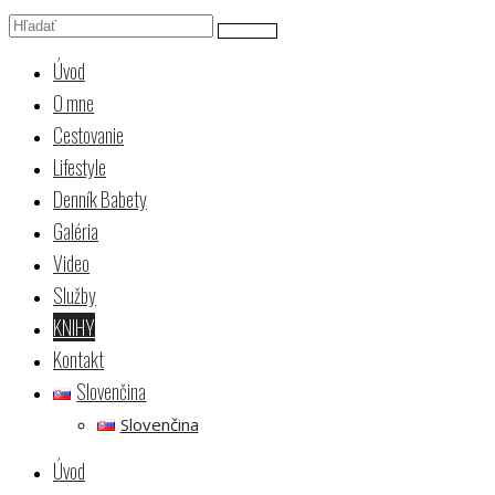
Úvod
O mne
Cestovanie
Lifestyle
Denník Babety
Galéria
Video
Služby
KNIHY
Kontakt
Slovenčina
Slovenčina
Úvod