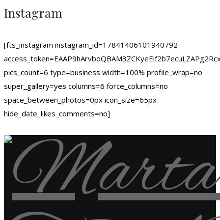
Instagram
[fts_instagram instagram_id=17841406101940792
access_token=EAAP9hArvboQBAM3ZCKyeEif2b7ecuLZAPg
pics_count=6 type=business width=100% profile_wrap=no
super_gallery=yes columns=6 force_columns=no
space_between_photos=0px icon_size=65px
hide_date_likes_comments=no]