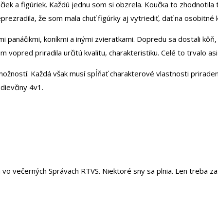
čiek a figúriek. Každú jednu som si obzrela. Koučka to zhodnotila
rezradila, že som mala chuť figúrky aj vytriediť, dať na osobitné 
mi panáčikmi, koníkmi a inými zvieratkami. Dopredu sa dostali kôň
opred priradila určitú kvalitu, charakteristiku. Celé to trvalo as
ožností. Každá však musí spĺňať charakterové vlastnosti prirade
dievčiny 4v1.
vo večerných Správach RTVS. Niektoré sny sa plnia. Len treba za