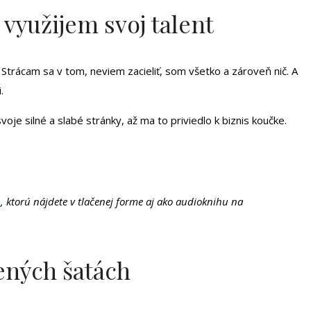
 využijem svoj talent
Strácam sa v tom, neviem zacieliť, som všetko a zároveň nič. A
.
je silné a slabé stránky, až ma to priviedlo k biznis koučke.
m
, ktorú nájdete v tlačenej forme aj ako audioknihu na
vených šatách