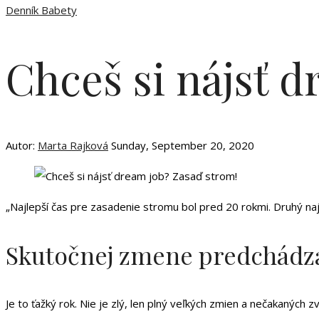
Denník Babety
Chceš si nájsť 
Autor:
Marta Rajková
Sunday, September 20, 2020
„Najlepší čas pre zasadenie stromu bol pred 20 rokmi. Druhý najle
Skutočnej zmene predchádza
Je to ťažký rok. Nie je zlý, len plný veľkých zmien a nečakanýc