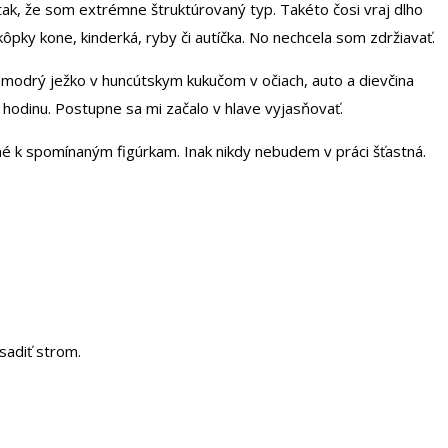
 tak, že som extrémne štruktúrovaný typ. Takéto čosi vraj dlho
kôpky kone, kinderká, ryby či autíčka. No nechcela som zdržiavať.
, modrý ježko v huncútskym kukučom v očiach, auto a dievčina
i hodinu. Postupne sa mi začalo v hlave vyjasňovať.
né k spomínaným figúrkam. Inak nikdy nebudem v práci šťastná.
sadiť strom.