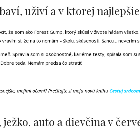
í, uživí a v ktorej najlepšie
it, že som ako Forest Gump, ktorý skúsil v živote hádam všetko. 
o vravím si, že na to nemám – školu, skúsenosti, šancu… neverím si
ň. Spravila som si osobnostné, kariérne testy, spísala som si svo
. Dobre teda. Nemám predsa čo stratiť.
resnejšie, mojimi očami? Prečítajte si moju novú knihu
Cestuj srdco
 ježko, auto a dievčina v čer