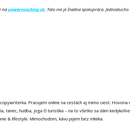
te na
powercoaching.sk
. Toto nie je žiadna spolupráca. Jednoducho
copywriterka. Pracujem online na cestách aj mimo ciest. Hovoria m
fia, tanec, hudba, joga či turistika – na to všetko sa dám kedykoľv
anie & lifestyle. Mimochodom, kávu pijem bez mlieka.