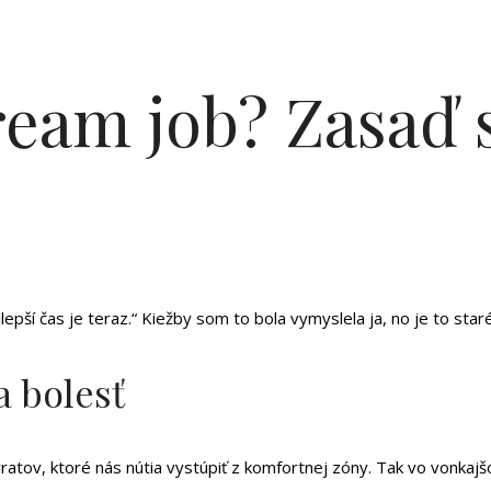
dream job? Zasaď 
pší čas je teraz.“ Kiežby som to bola vymyslela ja, no je to staré 
 bolesť
h zvratov, ktoré nás nútia vystúpiť z komfortnej zóny. Tak vo von