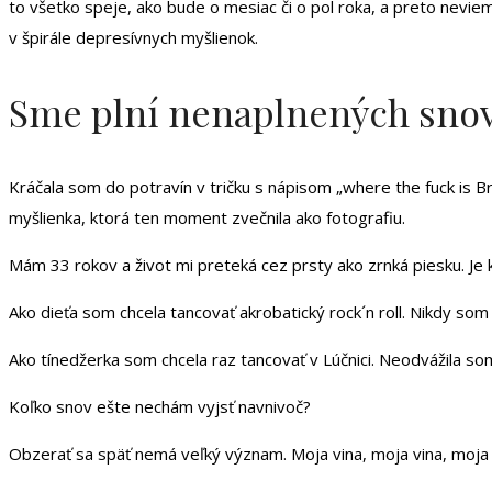
to všetko speje, ako bude o mesiac či o pol roka, a preto nevie
v špirále depresívnych myšlienok.
Sme plní nenaplnených sno
Kráčala som do potravín v tričku s nápisom „where the fuck is 
myšlienka, ktorá ten moment zvečnila ako fotografiu.
Mám 33 rokov a život mi preteká cez prsty ako zrnká piesku. Je k
Ako dieťa som chcela tancovať akrobatický rock´n roll. Nikdy som 
Ako tínedžerka som chcela raz tancovať v Lúčnici. Neodvážila som
Koľko snov ešte nechám vyjsť navnivoč?
Obzerať sa späť nemá veľký význam. Moja vina, moja vina, moja pre