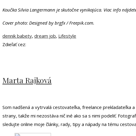
Koučka Silvia Langermann je skutočne vynikajúca. Viac info nájde
Cover photo: Designed by brgfx / Freepik.com.
dennik babety
,
dream job
,
Lifestyle
Zdieľať cez:
Marta Rajková
Som nadšená a vytrvalá cestovateľka, freelance prekladateľka a 
strany, takže mi nezostáva nič iné ako sa s nimi podeliť. Fotogra
sledujte online moje články, rady, tipy a nápady na tému cestov