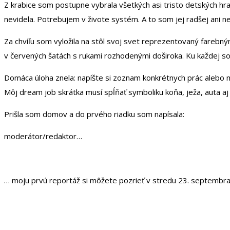
Z krabice som postupne vybrala všetkých asi tristo detských hra
nevidela. Potrebujem v živote systém. A to som jej radšej ani nep
Za chvíľu som vyložila na stôl svoj svet reprezentovaný farebný
v červených šatách s rukami rozhodenými doširoka. Ku každej som v
Domáca úloha znela: napíšte si zoznam konkrétnych prác alebo m
Môj dream job skrátka musí spĺňať symboliku koňa, ježa, auta aj 
Prišla som domov a do prvého riadku som napísala:
moderátor/redaktor…
… moju prvú reportáž si môžete pozrieť v stredu 23. septembra 