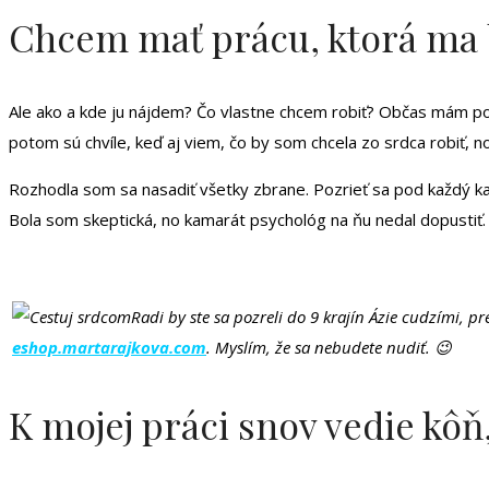
Chcem mať prácu, ktorá ma bav
Ale ako a kde ju nájdem? Čo vlastne chcem robiť? Občas mám poc
potom sú chvíle, keď aj viem, čo by som chcela zo srdca robiť, n
Rozhodla som sa nasadiť všetky zbrane. Pozrieť sa pod každý kame
Bola som skeptická, no kamarát psychológ na ňu nedal dopustiť
Radi by ste sa pozreli do 9 krajín Ázie cudzími, p
eshop.martarajkova.com
. Myslím, že sa nebudete nudiť. 😉
K mojej práci snov vedie kôň,