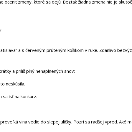
me oceniť zmeny, ktoré sa dejú. Beztak žiadna zmena nie je skutoč
v
Bratislava“ a s červeným prúteným košíkom v ruke. Zdanlivo bezv
rátky a príliš plný nenaplnených snov:
to neskúsila.
 sa ísť na konkurz.
veľká vina vedie do slepej uličky. Pozri sa radšej vpred. Aké máš 