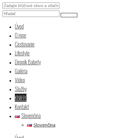
Úvod
O mne
Cestovanie
Lifestyle
Denník Babety
Galéria
Video
Služby
KNIHY
Kontakt
Slovenčina
Slovenčina
Úvod