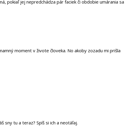
ná, pokiaľ jej nepredchádza pár faciek či obdobie umárania sa
ýznamný moment v živote človeka. No akoby zozadu mi prišla
sny tu a teraz? Spíš si ich a neotáľaj.